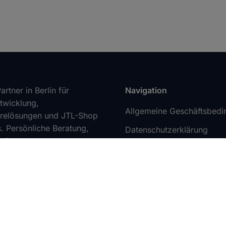
Partner in Berlin für
Navigation
wicklung,
Allgemeine Geschäftsbed
relösungen und JTL-Shop
s. Persönliche Beratung,
Datenschutzerklärung
reise.