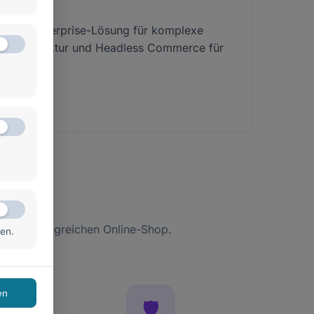
utsche Enterprise-Lösung für komplexe
rst Architektur und Headless Commerce für
Headless
Ihrem erfolgreichen Online-Shop.
ten.
en
🛡️