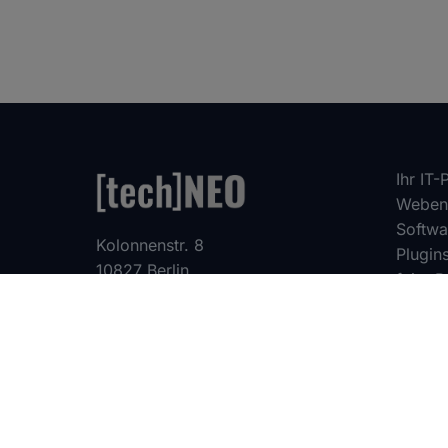
Ihr IT-
Webent
Softwa
Kolonnenstr. 8
Plugin
10827 Berlin
faire P
+49 30 555 70 70 - 0
WhatsApp: +49 30 555 70 70 70
info@techneo.berlin