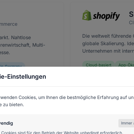
S
C
ommerce
Die weltweit führende 
arkt. Nahtlose
globale Skalierung. Id
renwirtschaft, Multi-
Unternehmen mit inter
esse.
Cloud-basiert
App-Ök
in Germany
e-Einstellungen
rwenden Cookies, um Ihnen die bestmögliche Erfahrung auf un
 zu bieten.
e
S
endig
Immer 
rce
E
 Cookies sind für den Betrieb der Website unbedingt erforderlich.