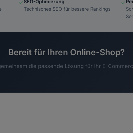
SEO-Optimierung
Pe
✓
✓
e
Technisches SEO für bessere Rankings
Sch
Se
Bereit für Ihren Online-Shop?
gemeinsam die passende Lösung für Ihr E-Commerce