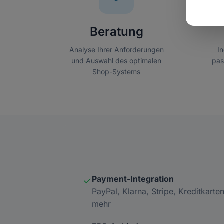
Beratung
Analyse Ihrer Anforderungen
I
und Auswahl des optimalen
pas
Shop-Systems
Payment-Integration
✓
PayPal, Klarna, Stripe, Kreditkarte
mehr