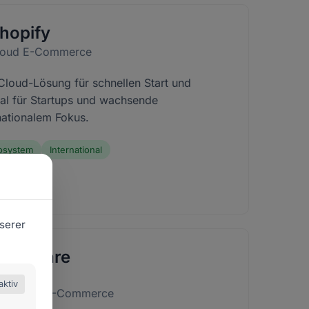
hopify
loud E-Commerce
Cloud-Lösung für schnellen Start und
eal für Startups und wachsende
nationalem Fokus.
osystem
International
serer
hopware
aktiv
nterprise E-Commerce