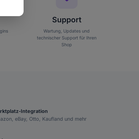
Support
gins
Wartung, Updates und
technischer Support für Ihren
Shop
rktplatz-Integration
azon, eBay, Otto, Kaufland und mehr