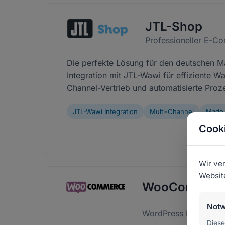
JTL-Shop
Professioneller E-C
Die perfekte Lösung für den deutschen M
Integration mit JTL-Wawi für effiziente Wa
Channel-Vertrieb und automatisierte Proz
JTL-Wawi Integration
Multi-Channel
Made 
Cooki
Wir ve
Website
WooCommerc
Notw
WordPress E-Comme
Diese