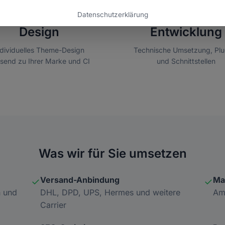
Datenschutzerklärung
Design
Entwicklung
ndividuelles Theme-Design
Technische Umsetzung, Plu
send zu Ihrer Marke und CI
und Schnittstellen
Was wir für Sie umsetzen
Versand-Anbindung
Ma
✓
✓
n und
DHL, DPD, UPS, Hermes und weitere
Am
Carrier