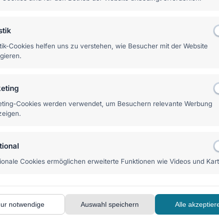
Press-Basis. Perfekt
Die leistungsstarke de
stik
egration und maximaler
Anforderungen. API-fi
maximale Flexibilität.
stik-Cookies helfen uns zu verstehen, wie Besucher mit der Website
agieren.
Enterprise
API-first
eting
ting-Cookies werden verwendet, um Besuchern relevante Werbung
eigen.
Unsere Leistungen
tional
den Betrieb – wir begleiten Sie auf dem gesamten Weg zu 
ionale Cookies ermöglichen erweiterte Funktionen wie Videos und Kar
ur notwendige
Auswahl speichern
Alle akzeptier
🎨
⚙️